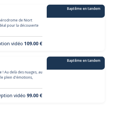
Baptême en tandem
Réserver
l’aérodrome de Niort
déal pour la découverte
tion vidéo
109.00 €
Baptême en tandem
Réserver
e ! Au delà des nuages, au
ble plein d'émotions,
ption vidéo
99.00 €