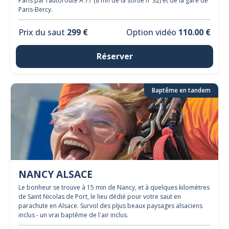
Paris par l’autoroute A 77 (8 mn de la sortie n°32) et de la gare de
Paris-Bercy.
Prix du saut
299 €
Option vidéo
110.00 €
Réserver
Baptême en tandem
NANCY ALSACE
Le bonheur se trouve à 15 min de Nancy, et à quelques kilomètres
de Saint Nicolas de Port, le lieu dédié pour votre saut en
parachute en Alsace. Survol des pljus beaux paysages alsaciens
inclus - un vrai baptême de l'air inclus.